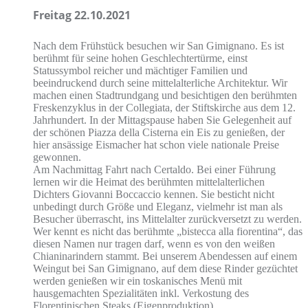
Freitag 22.10.2021
Nach dem Frühstück besuchen wir San Gimignano. Es ist
berühmt für seine hohen Geschlechtertürme, einst
Statussymbol reicher und mächtiger Familien und
beeindruckend durch seine mittelalterliche Architektur. Wir
machen einen Stadtrundgang und besichtigen den berühmten
Freskenzyklus in der Collegiata, der Stiftskirche aus dem 12.
Jahrhundert. In der Mittagspause haben Sie Gelegenheit auf
der schönen Piazza della Cisterna ein Eis zu genießen, der
hier ansässige Eismacher hat schon viele nationale Preise
gewonnen.
Am Nachmittag Fahrt nach Certaldo. Bei einer Führung
lernen wir die Heimat des berühmten mittelalterlichen
Dichters Giovanni Boccaccio kennen. Sie besticht nicht
unbedingt durch Größe und Eleganz, vielmehr ist man als
Besucher überrascht, ins Mittelalter zurückversetzt zu werden.
Wer kennt es nicht das berühmte „bistecca alla fiorentina“, das
diesen Namen nur tragen darf, wenn es von den weißen
Chianinarindern stammt. Bei unserem Abendessen auf einem
Weingut bei San Gimignano, auf dem diese Rinder gezüchtet
werden genießen wir ein toskanisches Menü mit
hausgemachten Spezialitäten inkl. Verkostung des
Florentinischen Steaks (Eigenproduktion).