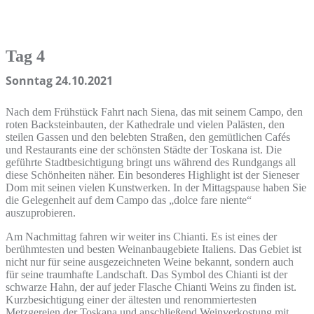
Tag 4
Sonntag 24.10.2021
Nach dem Frühstück Fahrt nach Siena, das mit seinem Campo, den
roten Backsteinbauten, der Kathedrale und vielen Palästen, den
steilen Gassen und den belebten Straßen, den gemütlichen Cafés
und Restaurants eine der schönsten Städte der Toskana ist. Die
geführte Stadtbesichtigung bringt uns während des Rundgangs all
diese Schönheiten näher. Ein besonderes Highlight ist der Sieneser
Dom mit seinen vielen Kunstwerken. In der Mittagspause haben Sie
die Gelegenheit auf dem Campo das „dolce fare niente“
auszuprobieren.
Am Nachmittag fahren wir weiter ins Chianti. Es ist eines der
berühmtesten und besten Weinanbaugebiete Italiens. Das Gebiet ist
nicht nur für seine ausgezeichneten Weine bekannt, sondern auch
für seine traumhafte Landschaft. Das Symbol des Chianti ist der
schwarze Hahn, der auf jeder Flasche Chianti Weins zu finden ist.
Kurzbesichtigung einer der ältesten und renommiertesten
Metzgereien der Toskana und anschließend Weinverkostung mit