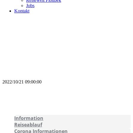
Reisewelt Flottbek
Jobs
Kontakt
Orient Express 2022
Die legendärste Zugreise der Welt
vom 21. bis 25. Oktober 2022
2022/10/21 09:00:00
Information
Reiseablauf
Corona Informationen