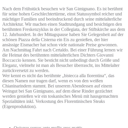
Nach dem Frühstück besuchen wir San Gimignano. Es ist berühmt
für seine hohen Geschlechtertürme, einst Statussymbol reicher und
mächtiger Familien und beeindruckend durch seine mittelalterliche
Architektur. Wir machen einen Stadtrundgang und besichtigen den
berühmten Freskenzyklus in der Collegiata, der Stiftskirche aus dem
12. Jahrhundert. In der Mittagspause haben Sie Gelegenheit auf der
schönen Piazza della Cisterna ein Eis zu genießen, der hier
ansässige Eismacher hat schon viele nationale Preise gewonnen.
Am Nachmittag Fahrt nach Certaldo. Bei einer Führung lernen wir
die Heimat des berühmten mittelalterlichen Dichters Giovanni
Boccaccio kennen. Sie besticht nicht unbedingt durch Größe und
Eleganz, vielmehr ist man als Besucher überrascht, ins Mittelalter
zurückversetzt zu werden.
Wer kennt es nicht das berühmte „bistecca alla fiorentina“, das
diesen Namen nur tragen darf, wenn es von den weißen
Chianinarindern stammt. Bei unserem Abendessen auf einem
Weingut bei San Gimignano, auf dem diese Rinder gezüchtet
werden genießen wir ein toskanisches Menü mit hausgemachten
Spezialitäten inkl. Verkostung des Florentinischen Steaks
(Eigenproduktion).
Quisque cursus ante mollis eros mattis